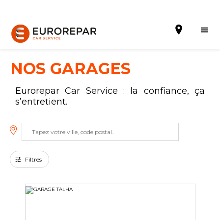
NOS GARAGES
Eurorepar Car Service : la confiance, ça
Prendre un rendez-vous
s’entretient.
Notre enseigne
Notre actualité
Filtres
Nos prestations
Contactez nous
Tous les garages