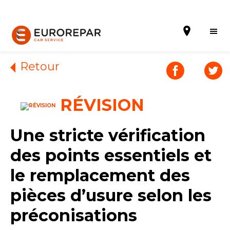
Retour
RÉVISION
Prendre un rendez-vous
Notre enseigne
Une stricte vérification
Notre actualité
des points essentiels et
Nos prestations
le remplacement des
pièces d’usure selon les
Contactez nous
préconisations
Tous les garages