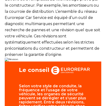
le constructeur. Par exemple, les amortisseurs ou
la courroie de distribution. L’ensemble du réseau
Eurorepar Car Service est équipé d’un outil de
diagnostic multimarques permettant une
recherche de pannes et une révision quel que soit
votre véhicule. Ces révisions sont
systématiquement effectuées selon les strictes
préconisations du constructeur et permettent de
préserver la garantie d’origine.
Le conseil
Selon votre style de conduite, la
Le niveau 
fréquence et l’usage de votre
vos pneum
véhicule, les organes de sécurité
fonctionn
peuvent se dérégler et s’user plus
d’essuie-v
rapidement. Entre deux révisions,
doivent êt