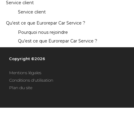
Service client
Intégrer le réseau
Service client
Qu'est ce que Eurorepar Car Service ?
Pourquoi nous rejoindre
Qu'est ce que Eurorepar Car Service ?
Copyright ©2026
Mentions légales
Conditions d'utilisation
Plan du site