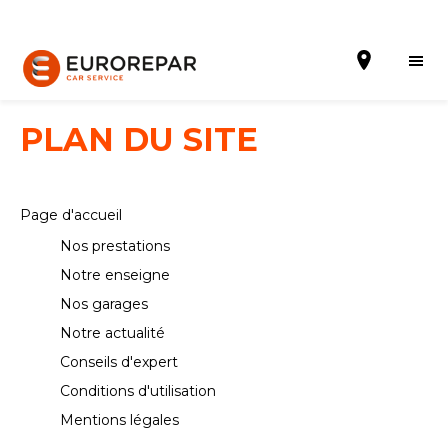
PLAN DU SITE
Prendre un rendez-vous
Page d'accueil
Nos prestations
Notre enseigne
Notre enseigne
Notre actualité
Nos garages
Nos prestations
Notre actualité
Conseils d'expert
Contactez nous
Conditions d'utilisation
Mentions légales
Tous les garages